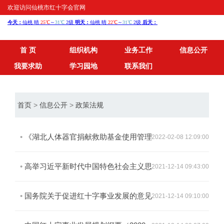
欢迎访问仙桃市红十字会官网
首 页
组织机构
业务工作
信息公开
我要求助
学习园地
联系我们
首页
>
信息公开
>
政策法规
•
《湖北人体器官捐献救助基金使用管理
2022-02-08 12:09:00
办法（试行）》实施细则（暂行）
•
高举习近平新时代中国特色社会主义思
2021-12-14 09:43:00
想伟大旗帜 奋力开创中国特色红十字事业
•
国务院关于促进红十字事业发展的意见
2021-12-14 09:10:00