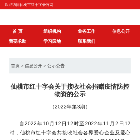
欢迎访问仙桃市红十字会官网
首 页
组织机构
业务工作
信息公开
我要求助
学习园地
联系我们
首页
>
信息公开
>
公示公告
仙桃市红十字会关于接收社会捐赠疫情防控
物资的公示
（
2022年第
3
期）
自
2022年10月
12
日
12
时
至
2022年1
1
月
2日12
时，仙桃市红十字会共接收社会各界爱心企业及爱心