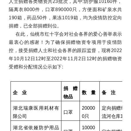
人士捐赠各类物资共2
3
批次，其中
:防护服10160件，
隔离衣8000件，口罩890000只，
方便面和矿泉水共
190箱，药品50件，果冻1019箱，
均为疫情防控定向
捐赠，已全部捐赠到位。
在此，仙桃市红十字会对社会各界的爱心善举表示
最衷心的感谢！为了确保捐赠物资专项用于疫情防
控，接受捐赠人士和社会各界的跟踪监督，现将2022
年10月
12
日
12
时至
2022年1
1
月
2
日
12时的捐赠物资
受赠和分配情况公示如下:
捐赠
企
业
数
量
备
注
物品
湖北瑞康医用耗材有
20000
定向捐赠给石
口罩
限公司
0只
流河仓库120
湖北省依娅防护用品
10000