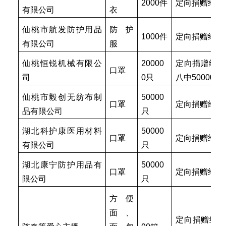
2000件
定向捐赠给团
有限公司
衣
仙桃市航发防护用品
防护
1000件
定向捐赠给干
有限公司
服
仙桃恒锐机械有限公
20000
定向捐赠给彭
口罩
司
0只
八中50000
仙桃市毅创无纺布制
50000
口罩
定向捐赠给石
品有限公司
只
湖北科护康医用材料
50000
口罩
定向捐赠给石
有限公司
只
湖北康宁防护用品有
50000
口罩
定向捐赠给团
限公司
只
方便
面
、
定向捐赠给