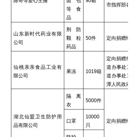
陈奇等爱心主播
面包
90箱
市指挥部各
3
等食
品
荆防
山东新时代药业有限
颗粒
50件
定向捐赠给仙
公司
药品
定向捐赠给龙
仙桃亲亲食品工业有
道办事处16
果冻
1019箱
限公司
道办事处17
潭人民政府15
隔离
5000件
衣
湖北仙盟卫生防护用
10000
口罩
定向捐赠给陈
品有限公司
只