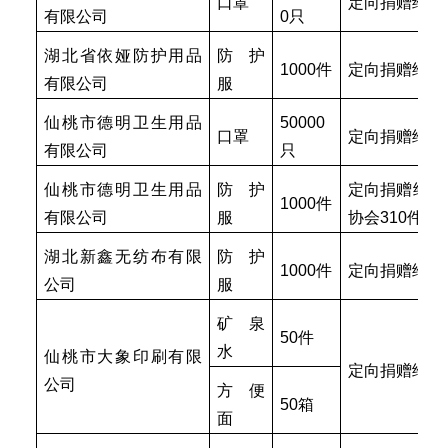
口罩
定向捐赠给郭
有限公司
0只
湖北省依娅防护用品
防护
1000件
定向捐赠给干
有限公司
服
仙桃市德明卫生用品
50000
口罩
定向捐赠给石
有限公司
只
仙桃市德明卫生用品
防护
定向捐赠给陈
1000件
有限公司
服
协会
310件
湖北新鑫无纺布有限
防护
1000件
定向捐赠给石
公司
服
矿泉
50件
水
仙桃市大象印刷有限
定向捐赠给非
公司
方便
50箱
面