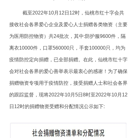
截至
2022年10月12日
12
时，仙桃市红十字会共
接
收
社会各界爱心企业及爱心人士捐赠各类物资（主要
为医用防控物资）共
24
批次，其中
:防护服
9
600件，隔
离衣10000件，口罩
56
0000只，手套100000
只
，均为
疫情防控
定向捐赠
，
已全部捐赠。在此，仙桃市红十字
会对社会各界的爱心善举表示最衷心的感谢！为了确保
捐赠物资专项用于疫情防控，接受捐赠人士和社会各界
的跟踪监督，现将
2022年
10
月
5
日
8时至2022年10月12
日1
2
时的捐赠物资受赠和分配
情况
公示如下
: